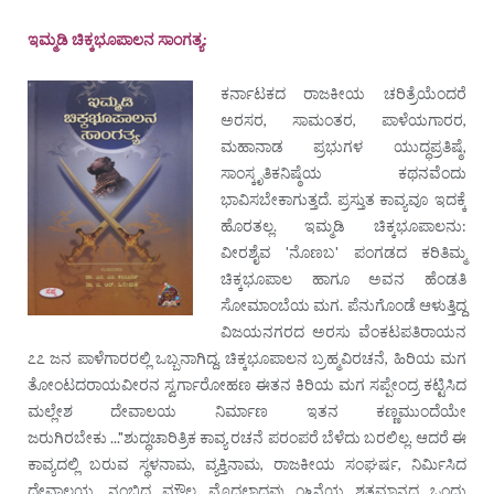
ಇಮ್ಮಡಿ ಚಿಕ್ಕಭೂಪಾಲನ ಸಾಂಗತ್ಯ:
ಕರ್ನಾಟಕದ ರಾಜಕೀಯ ಚರಿತ್ರೆಯೆಂದರೆ
ಅರಸರ, ಸಾಮಂತರ, ಪಾಳೆಯಗಾರರ,
ಮಹಾನಾಡ ಪ್ರಭುಗಳ ಯುದ್ಧಪ್ರತಿಷ್ಠೆ,
ಸಾಂಸ್ಕೃತಿಕನಿಷ್ಠೆಯ ಕಥನವೆಂದು
ಭಾವಿಸಬೇಕಾಗುತ್ತದೆ. ಪ್ರಸ್ತುತ ಕಾವ್ಯವೂ ಇದಕ್ಕೆ
ಹೊರತಲ್ಲ. ಇಮ್ಮಡಿ ಚಿಕ್ಕಭೂಪಾಲನು:
ವೀರಶೈವ 'ನೊಣಬ' ಪಂಗಡದ ಕರಿತಿಮ್ಮ
ಚಿಕ್ಕಭೂಪಾಲ ಹಾಗೂ ಅವನ ಹೆಂಡತಿ
ಸೋಮಾಂಬೆಯ ಮಗ. ಪೆನುಗೊಂಡೆ ಆಳುತ್ತಿದ್ದ
ವಿಜಯನಗರದ ಅರಸು ವೆಂಕಟಪತಿರಾಯನ
೭೭ ಜನ ಪಾಳೆಗಾರರಲ್ಲಿ ಒಬ್ಬನಾಗಿದ್ದ. ಚಿಕ್ಕಭೂಪಾಲನ ಬ್ರಹ್ಮವಿರಚನೆ, ಹಿರಿಯ ಮಗ
ತೋಂಟದರಾಯವೀರನ ಸ್ವರ್ಗಾರೋಹಣ ಈತನ ಕಿರಿಯ ಮಗ ಸಪ್ಪೇಂದ್ರ ಕಟ್ಟಿಸಿದ
ಮಲ್ಲೇಶ ದೇವಾಲಯ ನಿರ್ಮಾಣ ಇತನ ಕಣ್ಣಮುಂದೆಯೇ
ಜರುಗಿರಬೇಕು ..."ಶುದ್ಧಚಾರಿತ್ರಿಕ ಕಾವ್ಯ ರಚನೆ ಪರಂಪರೆ ಬೆಳೆದು ಬರಲಿಲ್ಲ. ಆದರೆ ಈ
ಕಾವ್ಯದಲ್ಲಿ ಬರುವ ಸ್ಥಳನಾಮ, ವ್ಯಕ್ತಿನಾಮ, ರಾಜಕೀಯ ಸಂಘರ್ಷ, ನಿರ್ಮಿಸಿದ
ದೇವಾಲಯ, ನಂಬಿದ್ದ ಮೌಲ್ಯ ಮೊದಲಾದವು ೧೬ನೆಯ ಶತಮಾನದ ಒಂದು